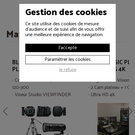
Gestion des cookies
Ce site utilise des cookies de mesure
d'audience et de suivi afin de vous offrir
Matériels associés
une meilleure expérience de navigation.
J'accepte
Paramétrer les cookies
BLACKMAGIC CAMERA
BLACKMAGIC PL
PLATEAU URSA 4,6K
3 CAMÉRAS 4K
Je refuse
Cam URSA MINI4,6K, SIGMA
Régie Real + Vision +
120-300
2 Cam plateau + 1 Ca
Viseur Studio VIEWFINDER
Ultra HD 4K
Trépied SACHTLER ENG2D