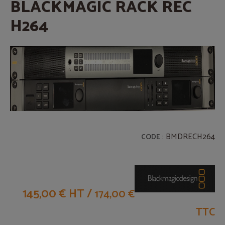
BLACKMAGIC RACK REC
H264
: BMDRECH264
CODE
145,00 € HT
/
174,00 €
TTC