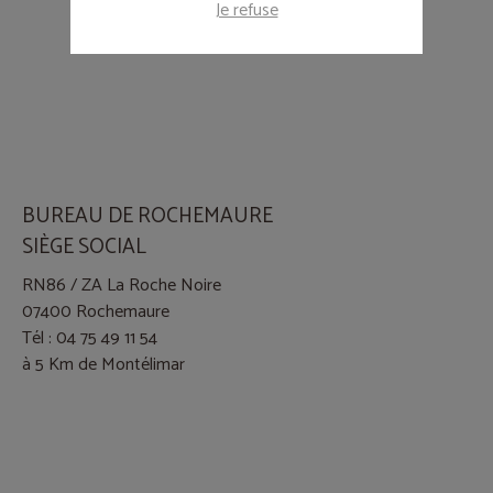
Je refuse
BUREAU DE ROCHEMAURE
SIÈGE SOCIAL
RN86 / ZA La Roche Noire
07400 Rochemaure
Tél : 04 75 49 11 54
à 5 Km de Montélimar