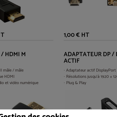
HT
1,00 € HT
 / HDMI M
ADAPTATEUR DP / 
ACTIF
I mâle / mâle
Adaptateur actif DisplayPort
ue HDMI
Résolutions jusqu’à 1920 × 1
dio et vidéo numérique
Plug & Play
Gestion des cookies