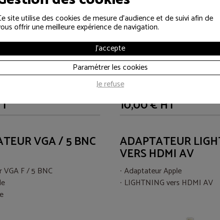
Ce site utilise des cookies de mesure d'audience et de suivi afin de
vous offrir une meilleure expérience de navigation.
J'accepte
Paramétrer les cookies
Je refuse
HT
10,00 € HT
TEUR VGA / 5 BNC
ADAPTATEUR LIGH
VERS HDMI AV
r VGA F / 5 BNC
Adaptateur Apple
le
LIGHTNING vers HDMI AV
e