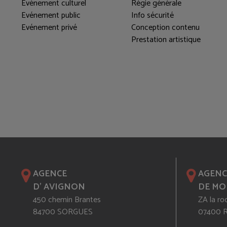
Evénement culturel
Régie générale
Evénement public
Info sécurité
Evénement privé
Conception contenu
Prestation artistique
AGENCE
AGENC
D' AVIGNON
DE MO
450 chemin Brantes
ZA la ro
84700 SORGUES
07400