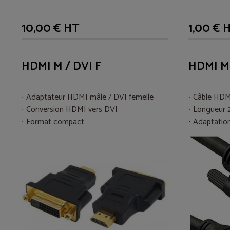
10,00 € HT
1,00 € 
HDMI M / DVI F
HDMI M 
Adaptateur HDMI mâle / DVI femelle
Câble HDM
Conversion HDMI vers DVI
Longueur 
Format compact
Adaptatio