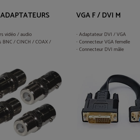
 ADAPTATEURS
VGA F / DVI M
s vidéo / audio
Adaptateur DVI / VGA
s BNC / CINCH / COAX /
Connecteur VGA femelle
Connecteur DVI mâle