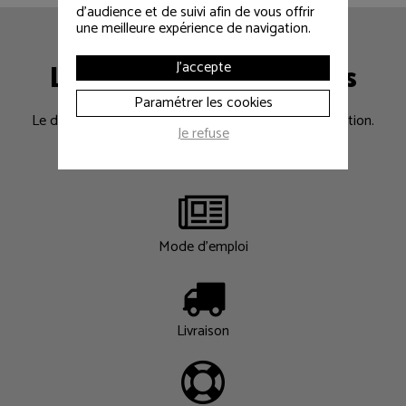
d'audience et de suivi afin de vous offrir
une meilleure expérience de navigation.
Les informations utiles
J'accepte
Paramétrer les cookies
Le déroulement d’une location, la livraison ou installation.
Je refuse
Les réponses à vos questions….
Mode d'emploi
Livraison