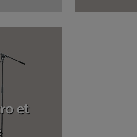
ro et
e