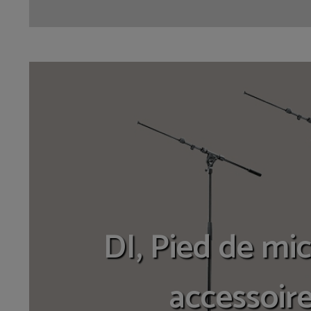
DI, Pied de mic
accessoir