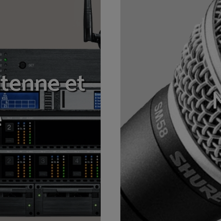
tenne et
e