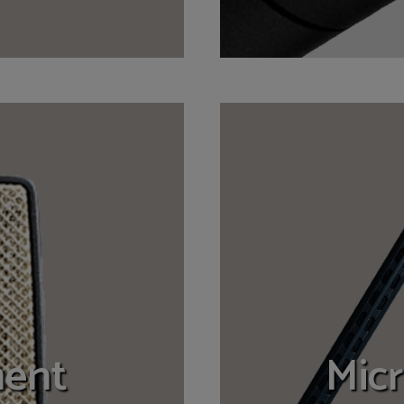
ment
Micr