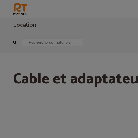
Location
Cablage audiovisuel
Cablage lumière
Cable et adaptateur DMX
Cable et adaptate