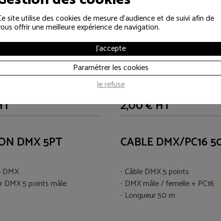
Ce site utilise des cookies de mesure d'audience et de suivi afin de
vous offrir une meilleure expérience de navigation.
J'accepte
Paramétrer les cookies
Je refuse
HT
2,00 € HT
ON DMX 5PT
CABLE DMX/PC16 5
e DMX
Câble DMX 5 points
r DMX 5 points mâle
DMX mâle / femelle + PC16
Longueur 50 m