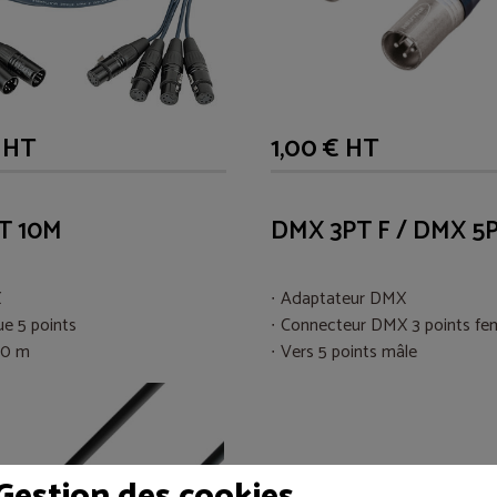
 HT
1,00 € HT
T 10M
DMX 3PT F / DMX 5
X
Adaptateur DMX
e 5 points
Connecteur DMX 3 points fem
10 m
Vers 5 points mâle
Gestion des cookies