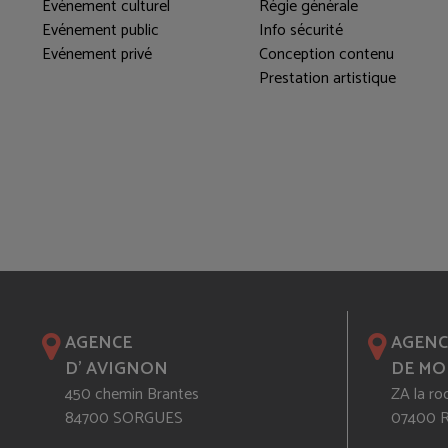
Evénement culturel
Régie générale
Evénement public
Info sécurité
Evénement privé
Conception contenu
Prestation artistique
AGENCE
AGENC
D' AVIGNON
DE MO
450 chemin Brantes
ZA la ro
84700 SORGUES
07400