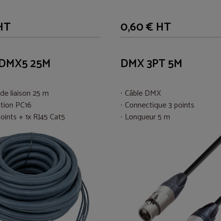
HT
0,60 € HT
DMX5 25M
DMX 3PT 5M
 de liaison 25 m
Câble DMX
ation PC16
Connectique 3 points
oints + 1x RJ45 Cat5
Longueur 5 m