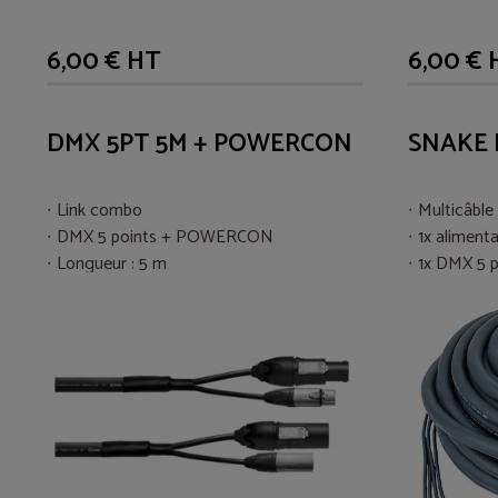
6,00 € HT
6,00 € 
DMX 5PT 5M + POWERCON
SNAKE 
Link combo
Multicâble
DMX 5 points + POWERCON
1x aliment
Longueur : 5 m
1x DMX 5 p