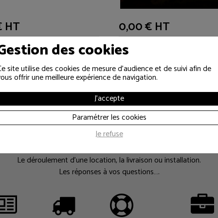
€ HT
0,00 € HT
Gestion des cookies
Ce site utilise des cookies de mesure d'audience et de suivi afin de
vous offrir une meilleure expérience de navigation.
J'accepte
es informations util
Paramétrer les cookies
Je refuse
Le déroulement d’une location, la livraison ou installation.
Les réponses à vos questions….