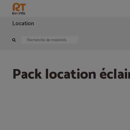
Location
Pack complet
Pack éclairage
Pack location éclairage
Pack location écla