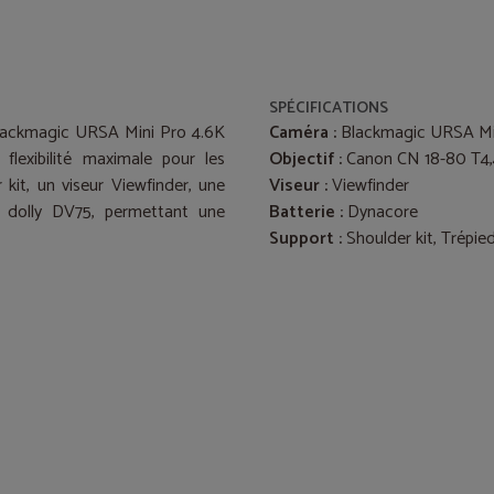
SPÉCIFICATIONS
lackmagic URSA Mini Pro 4.6K
Caméra :
Blackmagic URSA Min
flexibilité maximale pour les
Objectif :
Canon CN 18-80 T4,
 kit, un viseur Viewfinder, une
Viseur :
Viewfinder
n dolly DV75, permettant une
Batterie :
Dynacore
Support :
Shoulder kit, Trépie