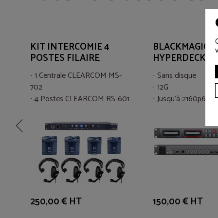
EC
KIT INTERCOMIE 4
BLACKMAGIC
POSTES FILAIRE
HYPERDECK S
1 Centrale CLEARCOM MS-
Sans disque
702
12G
i
4 Postes CLEARCOM RS-601
Jusqu'à 2160p60
tor
4 Casques BEYER DT-108
250,00 € HT
150,00 € HT