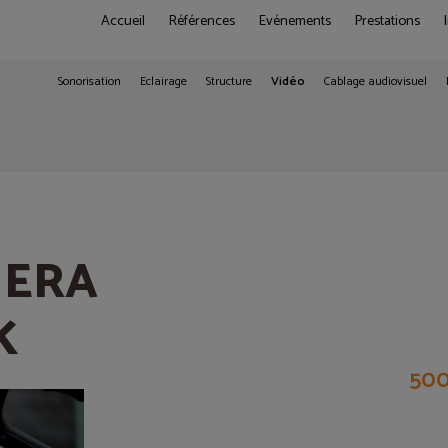
Accueil
Références
Evénements
Prestations
Sonorisation
Eclairage
Structure
Vidéo
Cablage audiovisuel
 4,6K
MERA
K
500