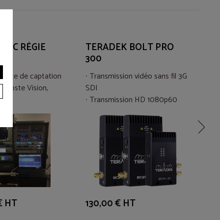
GIC RÉGIE
TERADEK BOLT PRO
BL
K
300
plète de captation
Transmission vidéo sans fil 3G
6
, Poste Vision,
SDI
2
Transmission HD 1080p60
C
lly et Intercomie
Portée maximale : 100m à vue
HD
 € HT
130,00 € HT
25