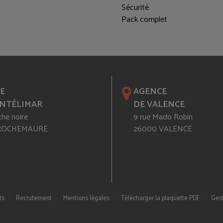
Sécurité
Pack complet
E
AGENCE
NTÉLIMAR
DE VALENCE
che noire
9 rue Mado Robin
 ROCHEMAURE
26000 VALENCE
-
-
-
-
ts
Recrutement
Mentions légales
Télécharger la plaquette PDF
Gest