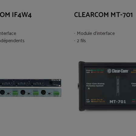
OM IF4W4
CLEARCOM MT-701
nterface
Module d'interface
indépendents
2 fils