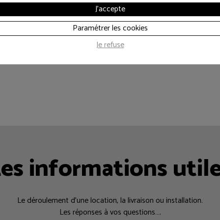
J'accepte
Paramétrer les cookies
Je refuse
es informations util
Le déroulement d’une location, la livraison ou installation.
Les réponses à vos questions….