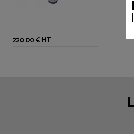
220,00 € HT
L