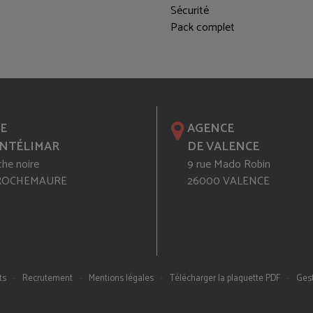
Sécurité
Pack complet
E
AGENCE
NTÉLIMAR
DE VALENCE
che noire
9 rue Mado Robin
 ROCHEMAURE
26000 VALENCE
-
-
-
-
ts
Recrutement
Mentions légales
Télécharger la plaquette PDF
Gest