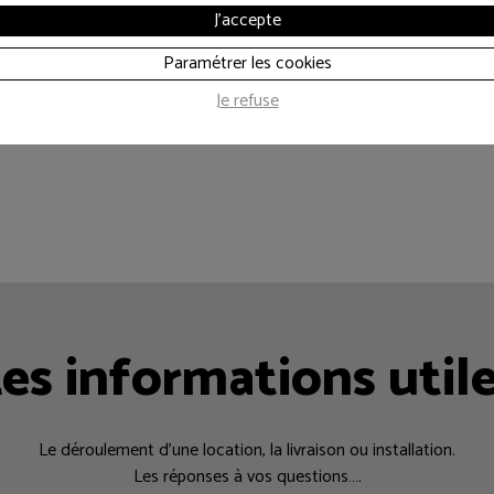
J'accepte
Paramétrer les cookies
Je refuse
es informations util
Le déroulement d’une location, la livraison ou installation.
Les réponses à vos questions….