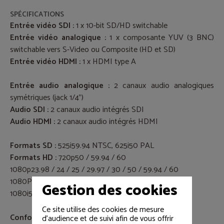
SPÉCIFICATIONS
Entrée vidéo SDI :
1 x 10-bit SD/HD switchable
Entrée vidéo analogique :
1 x composante YUV (3 BNC)
switchable vers S-Video ou Composite (HD et SD)
Entrée vidéo HDMI :
1 x HDMI type A
Entrée audio analogique :
2 canaux audio analogiques
symétriques (jack 1/4”)
Audio SDI :
2 canaux audio intégrés SDI
Audio HDMI :
2 canaux audio intégrés HDMI
Formats SD :
525i59.94 NTSC, 625i50 PAL
Formats HD :
720p50 / 59.94 / 60
1080p23.98 / 24 / 25 / 29.97 / 30 / 50 / 59.94 / 60
1080PsF23.98 / 24 / 25 / 29.97 / 30
Gestion des cookies
1080i50 / 59.94 / 60
Ce site utilise des cookies de mesure
Conformité SDI :
SMPTE 259M et SMPTE 292
d'audience et de suivi afin de vous offrir