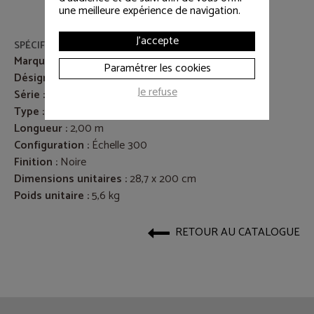
une meilleure expérience de navigation.
J'accepte
SPÉCIFICATIONS
Marque :
ASD
Paramétrer les cookies
Désignation :
Poutre EX29200
Je refuse
Série :
EX290 ASD
Type :
Élément de structure aluminium carré
Longueur :
2,00 m
Configuration :
Échelle 300
Finition :
Noire
Dimensions unitaires :
28,7 x 200 cm
Poids unitaire :
5,6 kg
RETOUR AU CATALOGUE