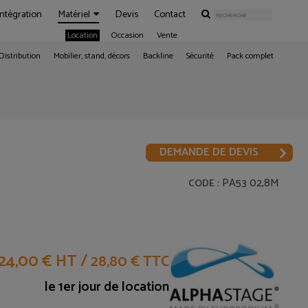
Intégration
Matériel
Devis
Contact
Location
Occasion
Vente
Distribution
Mobilier, stand, décors
Backline
Sécurité
Pack complet
DEMANDE DE DEVIS
: PA53 02,8M
CODE
24,00 € HT
/
28,80 € TTC
le 1er jour de location