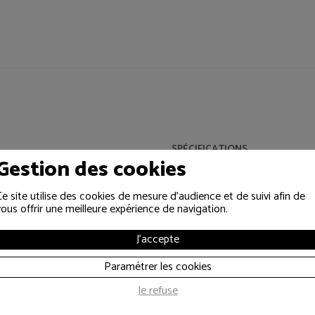
SPÉCIFICATIONS
Gestion des cookies
st un élément de structure en
Marque :
Europodium
met la réalisation de structures
Type :
Élément de structure al
Ce site utilise des cookies de mesure d'audience et de suivi afin de
ations suspendues.
Section :
500
vous offrir une meilleure expérience de navigation.
Longueur :
2,8 m
J'accepte
Paramétrer les cookies
Je refuse