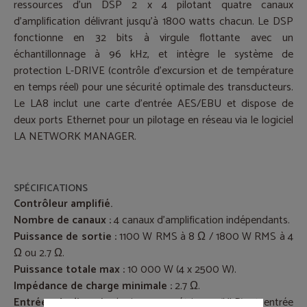
ressources d'un DSP 2 x 4 pilotant quatre canaux
d'amplification délivrant jusqu'à 1800 watts chacun. Le DSP
fonctionne en 32 bits à virgule flottante avec un
échantillonnage à 96 kHz, et intègre le système de
protection L-DRIVE (contrôle d’excursion et de température
en temps réel) pour une sécurité optimale des transducteurs.
Le LA8 inclut une carte d’entrée AES/EBU et dispose de
deux ports Ethernet pour un pilotage en réseau via le logiciel
LA NETWORK MANAGER.
SPÉCIFICATIONS
Contrôleur amplifié.
Nombre de canaux :
4 canaux d'amplification indépendants.
Puissance de sortie :
1100 W RMS à 8 Ω / 1800 W RMS à 4
Ω ou 2.7 Ω.
Puissance totale max :
10 000 W (4 x 2500 W).
Impédance de charge minimale :
2.7 Ω.
Entrées Audio
:
Analogiques symétriques (XLR) et entrée