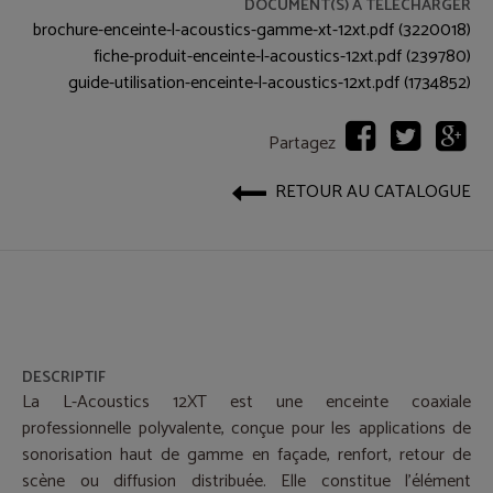
DOCUMENT(S) À TÉLÉCHARGER
brochure-enceinte-l-acoustics-gamme-xt-12xt.pdf (3220018)
fiche-produit-enceinte-l-acoustics-12xt.pdf (239780)
guide-utilisation-enceinte-l-acoustics-12xt.pdf (1734852)
Partagez
RETOUR AU CATALOGUE
DESCRIPTIF
La L-Acoustics 12XT est une enceinte coaxiale
professionnelle polyvalente, conçue pour les applications de
sonorisation haut de gamme en façade, renfort, retour de
scène ou diffusion distribuée. Elle constitue l’élément