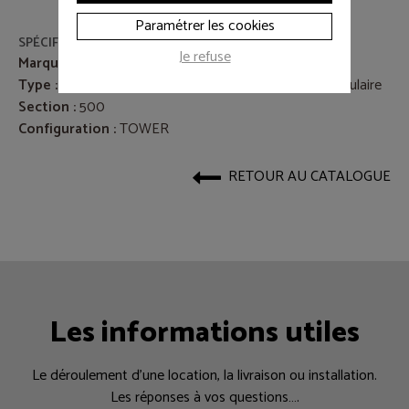
Paramétrer les cookies
SPÉCIFICATIONS
Je refuse
Marque :
Europodium
Type :
Embase + tête de pont poutre aluminium triangulaire
Section :
500
Configuration :
TOWER
RETOUR AU CATALOGUE
Les informations utiles
Le déroulement d’une location, la livraison ou installation.
Les réponses à vos questions….