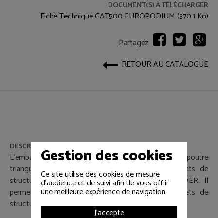
DOCUMENT(S) À TÉLÉCHARGER
Fiche Technique GAT500 EUROPODIUM (370.1 Ko)
Partagez
RETOUR AU CATALOGUE
DESCRIPTIF
Gestion des cookies
L’embase et tête de tour Europodium pour poutre
triangulaire section 500 est un ensemble d’éléments de
Ce site utilise des cookies de mesure
structure destiné aux configurations de type TOWER. Il
d'audience et de suivi afin de vous offrir
une meilleure expérience de navigation.
permet la mise en place de bases et de sommets de
structures adaptées aux installations événementielles.
J'accepte