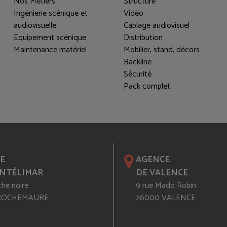
Nos Métiers
Structure
Ingénierie scénique et
Vidéo
audiovisuelle
Cablage audiovisuel
Equipement scénique
Distribution
Maintenance matériel
Mobilier, stand, décors
Backline
Sécurité
Pack complet
E
AGENCE
NTÉLIMAR
DE VALENCE
che noire
9 rue Mado Robin
 ROCHEMAURE
26000 VALENCE