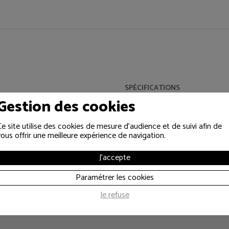
SPÉCIFICATIONS
totems lors d’événements. Elle
Type :
Chaussette pour totem
Gestion des cookies
me grâce à sa matière en lycra,
Coloris :
Noir
Matière :
Lycra
Ce site utilise des cookies de mesure d'audience et de suivi afin de
vous offrir une meilleure expérience de navigation.
J'accepte
Paramétrer les cookies
Je refuse