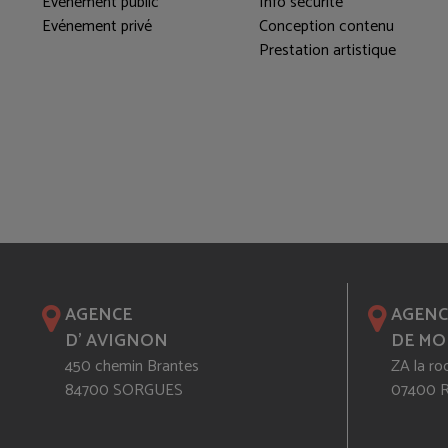
Evénement public
Info sécurité
Evénement privé
Conception contenu
Prestation artistique
AGENCE
AGENC
D' AVIGNON
DE MO
450 chemin Brantes
ZA la ro
84700 SORGUES
07400