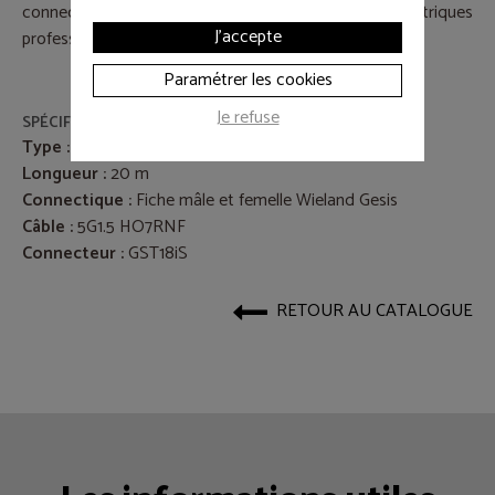
connecteur GST18iS, adapté aux installations électriques
J'accepte
professionnelles.
Paramétrer les cookies
Je refuse
SPÉCIFICATIONS
Type :
Câble de raccordement pour BAES
Longueur :
20 m
Connectique :
Fiche mâle et femelle Wieland Gesis
Câble :
5G1.5 HO7RNF
Connecteur :
GST18iS
RETOUR AU CATALOGUE