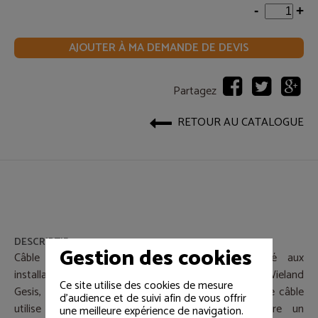
-
+
AJOUTER À MA DEMANDE DE DEVIS
Partagez
RETOUR AU CATALOGUE
DESCRIPTIF
Gestion des cookies
Câble de raccordement de 20 mètres destiné aux
installations BAES. Équipé de fiches mâle et femelle Wieland
Ce site utilise des cookies de mesure
Gesis, il assure une connexion sécurisée et rapide. Ce câble
d'audience et de suivi afin de vous offrir
utilise un conducteur 5G1.5 HO7RNF et intègre un
une meilleure expérience de navigation.