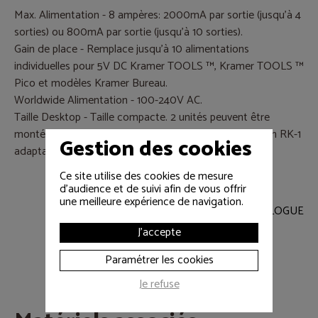
Max. Alimentation - 8 ampères: 2000mA par sortie (jusqu'à 4
sorties) ou 800mA par sortie (jusqu'à 10 sorties).
Gain de place - Remplace jusqu'à 10 alimentations
individuelles pour 5V DC Kramer TOOLS ™, Kramer TOOLS ™
Pico et modèles Kramer Bureau.
Worldwide Alimentation - 100-240V AC.
Taille Desktop - Taille compacte. 2 unités peuvent être
montées côte à côte dans un espace 1U avec en option RK-1
Gestion des cookies
adaptateur
Ce site utilise des cookies de mesure
d'audience et de suivi afin de vous offrir
une meilleure expérience de navigation.
RETOUR AU CATALOGUE
J'accepte
Paramétrer les cookies
Je refuse