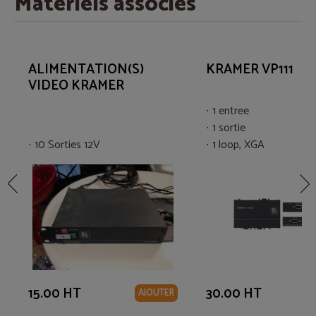
Matériels associés
ALIMENTATION(S)
KRAMER VP111
VIDEO KRAMER
1 entree
1 sortie
10 Sorties 12V
1 loop, XGA
Support Rackable
15.00 HT
30.00 HT
AJOUTER