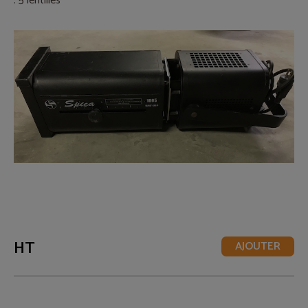
. 5 lentilles
. 15kg
HT
AJOUTER