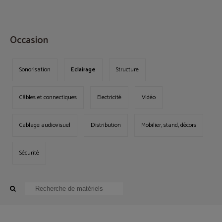
MENU
Occasion
Sonorisation
Eclairage
Structure
Câbles et connectiques
Electricité
Vidéo
Cablage audiovisuel
Distribution
Mobilier, stand, décors
Sécurité