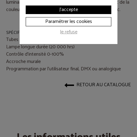
luminaire fluorescent linéaire qui projette uniformément de la
couleur et differentes températures de couleur de blanc.
J'accepte
Paramétrer les cookies
Je refuse
SPÉCIFICATIONS
Tubes fluorescents T5 28 W, 54 W
Lampe longue durée (20 000 hrs)
Contrôle d'intensité 0-100%
Accroche murale
Programmation par l'utilisateur final, DMX ou analogique
RETOUR AU CATALOGUE