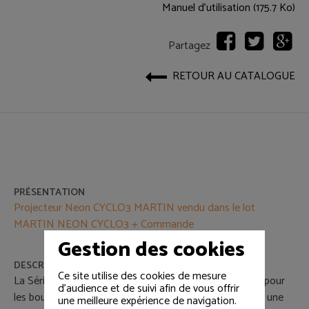
Manuel d'utilisation (175.7 Ko)
Partagez
RETOUR AU CATALOGUE
PRÉSENTATION
Projecteur Neon CYCLO3 MARTIN vendu dans le lot
MARTIN NEON CYCLO3 + Commande
Gestion des cookies
DESCRIPTIF
Ce site utilise des cookies de mesure
La Série Cyclo permet un éclairage sdynamique simple pour
d'audience et de suivi afin de vous offrir
les boutiques et autres application commerciales, avec une
une meilleure expérience de navigation.