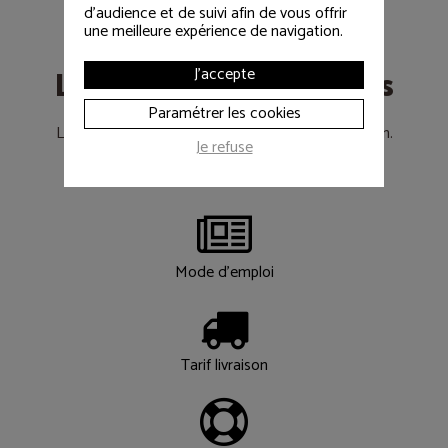
d'audience et de suivi afin de vous offrir
une meilleure expérience de navigation.
Les informations utiles
J'accepte
Paramétrer les cookies
Le déroulement d’un achat de matériel d’occasion.
Je refuse
Les réponses à vos questions….
Mode d'emploi
Tarif livraison