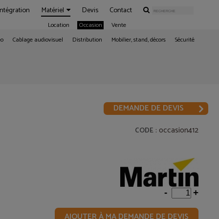
Intégration
Matériel
Devis
Contact
Location
Occasion
Vente
éo
Cablage audiovisuel
Distribution
Mobilier, stand, décors
Sécurité
DEMANDE DE DEVIS
: occasion412
CODE
-
+
AJOUTER À MA DEMANDE DE DEVIS