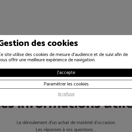
Gestion des cookies
Ce site utilise des cookies de mesure d'audience et de suivi afin de
vous offrir une meilleure expérience de navigation.
J'accepte
Paramétrer les cookies
Je refuse
es informations util
Le déroulement d’un achat de matériel d’occasion.
Les réponses à vos questions….