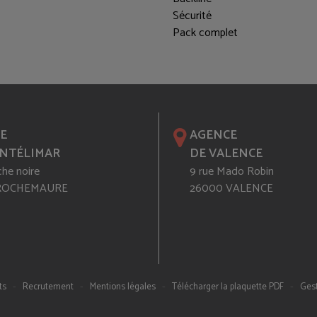
Sécurité
Pack complet
E
AGENCE
NTÉLIMAR
DE VALENCE
che noire
9 rue Mado Robin
 ROCHEMAURE
26000 VALENCE
-
-
-
-
ts
Recrutement
Mentions légales
Télécharger la plaquette PDF
Gest