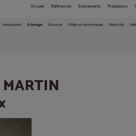
Accueil
Références
Evénements
Prestations
Sonorisation
Eclairage
Structure
Câbles et connectiques
Electricité
Vid
m-pour Tripix
le MARTIN
x