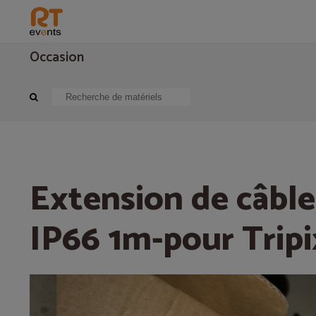
Occasion
Eclairage
Effets, fumée, brouillard
Extension de câble MARTIN IP66 1
Extension de câb
IP66 1m-pour Tripi