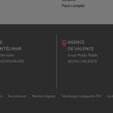
Pack complet
E
AGENCE
NTÉLIMAR
DE VALENCE
che noire
9 rue Mado Robin
 ROCHEMAURE
26000 VALENCE
-
-
-
-
ts
Recrutement
Mentions légales
Télécharger la plaquette PDF
Gest