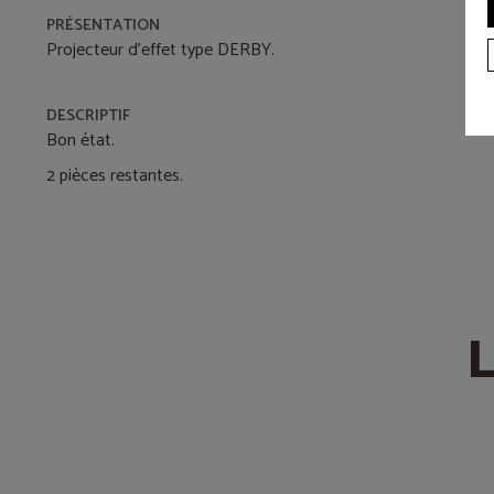
PRÉSENTATION
Projecteur d'effet type DERBY.
DESCRIPTIF
Bon état.
2 pièces restantes.
L