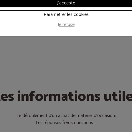
J'accepte
Paramétrer les cookies
Je refuse
es informations util
Le déroulement d’un achat de matériel d’occasion.
Les réponses à vos questions….