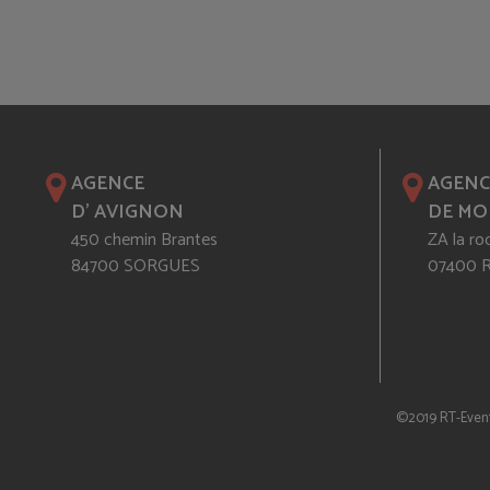
AGENCE
AGENC
D' AVIGNON
DE MO
450 chemin Brantes
ZA la ro
84700 SORGUES
07400
©2019 RT-Even