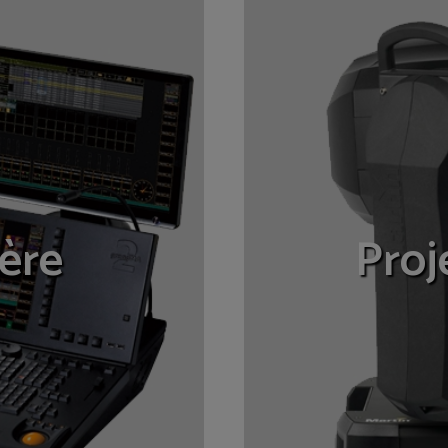
ère
Proj