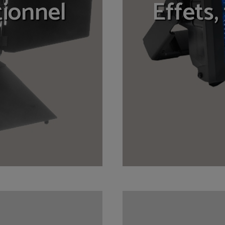
tionnel
Effets,