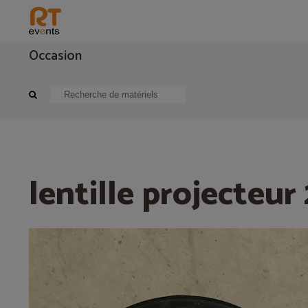
Occasion
Eclairage
Projecteur asservie
lentille projecteur 25°
lentille projecteur 