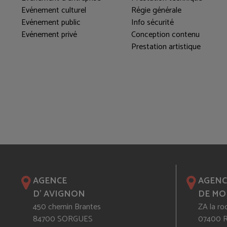
Evénement culturel
Régie générale
Evénement public
Info sécurité
Evénement privé
Conception contenu
Prestation artistique
AGENCE
AGENC
D' AVIGNON
DE MO
450 chemin Brantes
ZA la ro
84700 SORGUES
07400