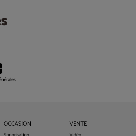
es
énérales
OCCASION
VENTE
Sonorisation
Vidéo