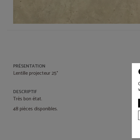
PRÉSENTATION
Lentille projecteur 25°
DESCRIPTIF
Très bon état.
48 pièces disponibles.