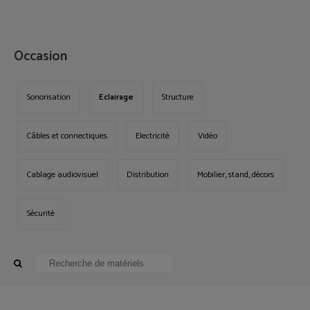
MENU
Occasion
Sonorisation
Eclairage
Structure
Câbles et connectiques
Electricité
Vidéo
Cablage audiovisuel
Distribution
Mobilier, stand, décors
Sécurité