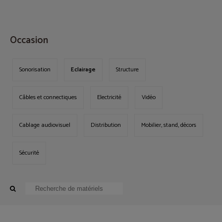
MENU
Occasion
Sonorisation
Eclairage
Structure
Câbles et connectiques
Electricité
Vidéo
Cablage audiovisuel
Distribution
Mobilier, stand, décors
Sécurité