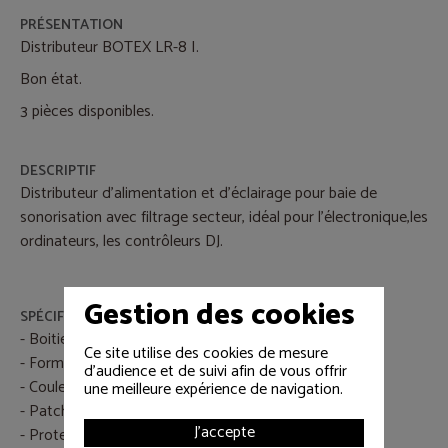
PRÉSENTATION
Distributeur BOTEX LR-8 I.
Bon état.
3 pièces disponibles.
DESCRIPTIF
Distributeur d'alimentation et d'éclairage pour baie de
sonorisation avec filtrage secteur, idéal pour l'électronique,les
ordinateurs, les contrôleurs DJ.
Gestion des cookies
SPÉCIFICATIONS
- Boitier métal robuste
Ce site utilise des cookies de mesure
- Format rack 19 P/1U
d'audience et de suivi afin de vous offrir
- Couleur noir
une meilleure expérience de navigation.
- Patch 8 prises femelles IEC
J'accepte
- Protection générale réarmable