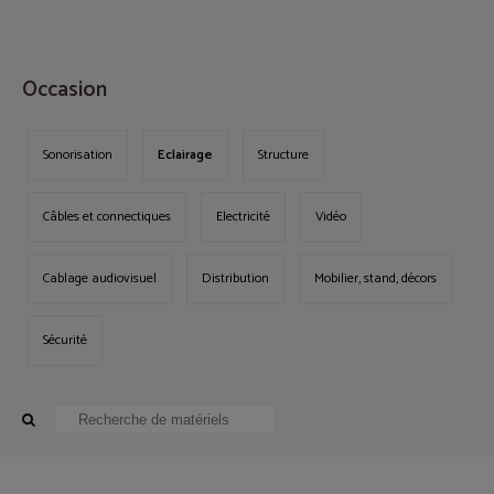
MENU
Occasion
Sonorisation
Eclairage
Structure
Câbles et connectiques
Electricité
Vidéo
Cablage audiovisuel
Distribution
Mobilier, stand, décors
Sécurité