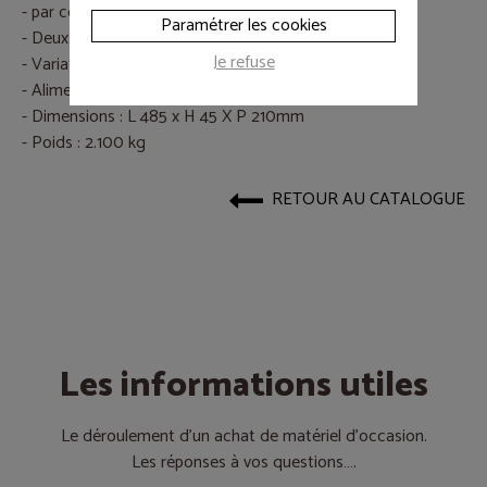
- par coupe-circuit de 15 A
Paramétrer les cookies
- Deux éclairages en face avant
Je refuse
- Variateur d'intensité des éclairages
- Alimentation générale sur secteur 220v 50hz
- Dimensions : L 485 x H 45 X P 210mm
- Poids : 2.100 kg
RETOUR AU CATALOGUE
Les informations utiles
Le déroulement d’un achat de matériel d’occasion.
Les réponses à vos questions….