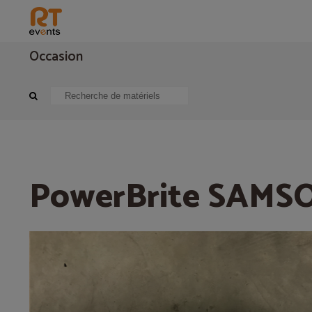
Occasion
Eclairage
Bloc de puissance
PowerBrite SAMSON PB11
PowerBrite SAMS