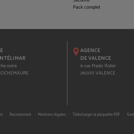
Sécurité
Pack complet
E
AGENCE
NTÉLIMAR
DE VALENCE
che noire
9 rue Mado Robin
 ROCHEMAURE
26000 VALENCE
-
-
-
-
ts
Recrutement
Mentions légales
Télécharger la plaquette PDF
Gest