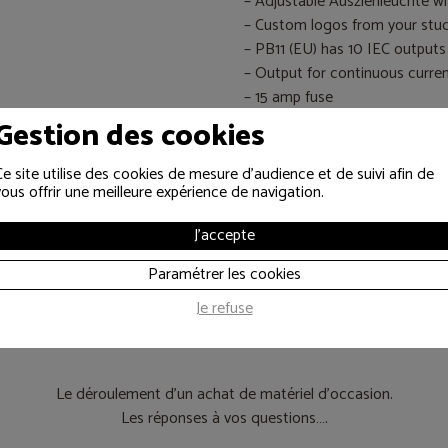
– Adjustable Ausziehleuchte wit
– Custom logos from your stu
– PB11 (EU) has 10 IEC outputs
– Output for continuous curren
– 15 amp fuse
Gestion des cookies
Ce site utilise des cookies de mesure d'audience et de suivi afin de
vous offrir une meilleure expérience de navigation.
J'accepte
Paramétrer les cookies
es informations util
Je refuse
Le déroulement d’un achat de matériel d’occasion.
Les réponses à vos questions….