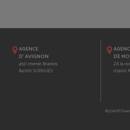
AGENCE
AGENC
D' AVIGNON
DE MO
450 chemin Brantes
ZA la ro
84700 SORGUES
07400
©2019 RT-Even