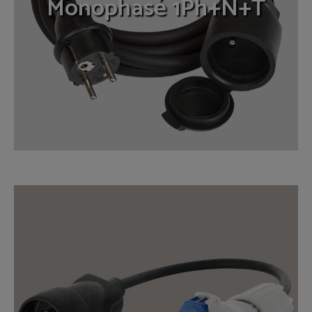
Monophasé 1Ph+N+T