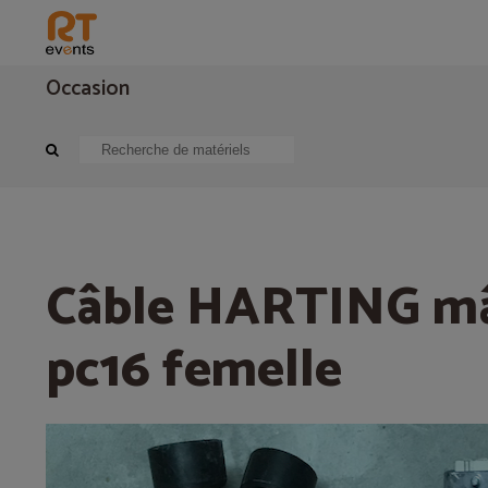
Occasion
Distribution
Cablage électrique
Câble HARTING mâle / 8 pc16 femel
Câble HARTING mâ
pc16 femelle