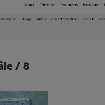
Accueil
Références
Evénements
Prestations
Sonorisation
Eclairage
Structure
Câbles et connectiques
Electricité
Vidé
le
le / 8