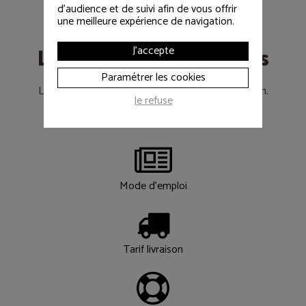
d'audience et de suivi afin de vous offrir
une meilleure expérience de navigation.
Les informations utiles
J'accepte
Paramétrer les cookies
Le déroulement d’un achat de matériel d’occasion.
Je refuse
Les réponses à vos questions….
Mode d'emploi
Tarif livraison