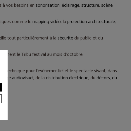
ns à vos besoins en
sonorisation,
éclairage
,
structure
,
scène
,
hniques comme le
mapping vidéo
, la
projection architecturale
,
eille tout particulièrement à la
sécurité
du public et du
galement le Tribu festival au mois d'octobre.
el technique pour l'événementiel et le spectacle vivant, dans
blage audiovisuel
, de la
distribution électrique
, du
décors, du