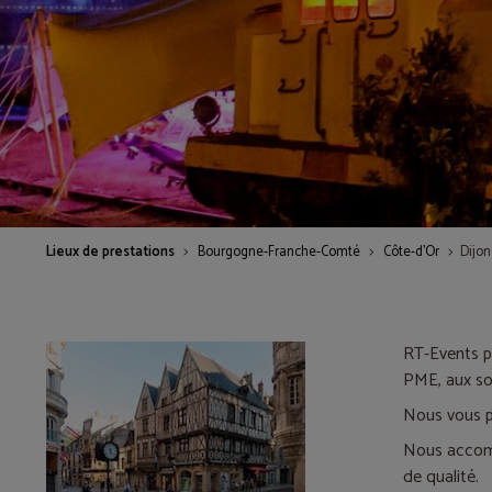
Lieux de prestations
Bourgogne-Franche-Comté
Côte-d'Or
Dijon
RT-Events p
PME, aux soc
Nous vous p
Nous accomp
de qualité.