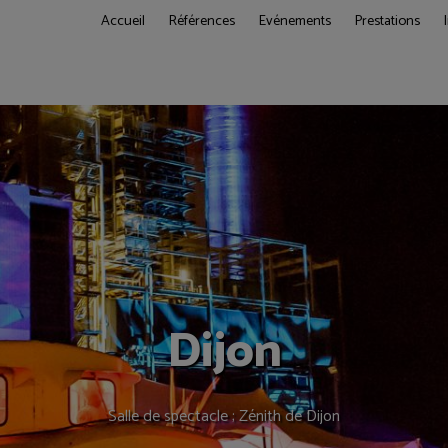
Accueil
Références
Evénements
Prestations
Dijon
Salle de spectacle ; Zénith de Dijon