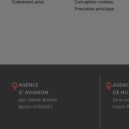
Evénement privé
Conception contenu
Prestation artistique
AGENCE
AGENC
D' AVIGNON
DE MO
450 chemin Brantes
ZA la ro
84700 SORGUES
07400