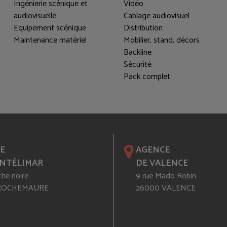
Ingénierie scénique et
Vidéo
audiovisuelle
Cablage audiovisuel
Equipement scénique
Distribution
Maintenance matériel
Mobilier, stand, décors
Backline
Sécurité
Pack complet
E
AGENCE
NTÉLIMAR
DE VALENCE
che noire
9 rue Mado Robin
 ROCHEMAURE
26000 VALENCE