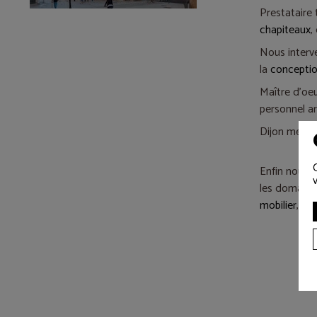
Prestataire 
chapiteaux
,
Nous interv
la
conceptio
Maître d'oeu
personnel ar
Dijon met en
Enfin nous v
les domaine
mobilier
,
bac