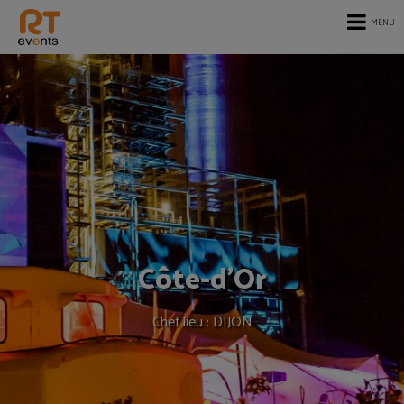
MENU
Côte-d'Or
Chef lieu : DIJON