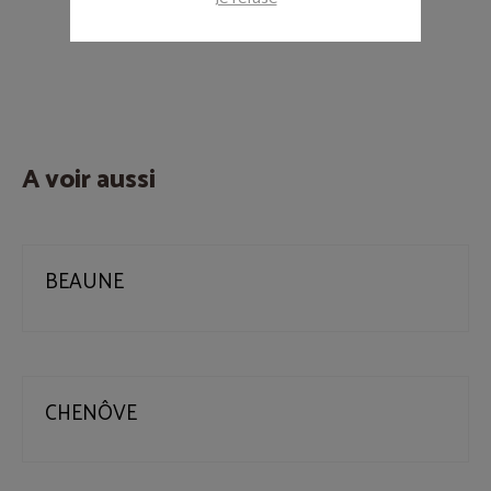
A voir aussi
BEAUNE
CHENÔVE