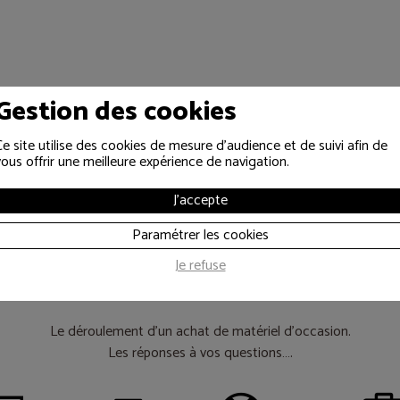
Gestion des cookies
Ce site utilise des cookies de mesure d'audience et de suivi afin de
vous offrir une meilleure expérience de navigation.
J'accepte
Paramétrer les cookies
es informations util
Je refuse
Le déroulement d’un achat de matériel d’occasion.
Les réponses à vos questions….