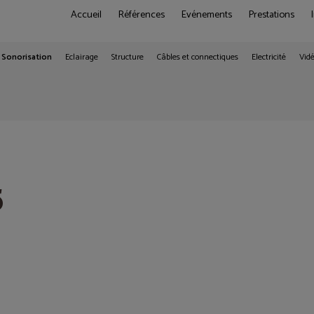
Accueil
Références
Evénements
Prestations
Sonorisation
Eclairage
Structure
Câbles et connectiques
Electricité
Vid
5