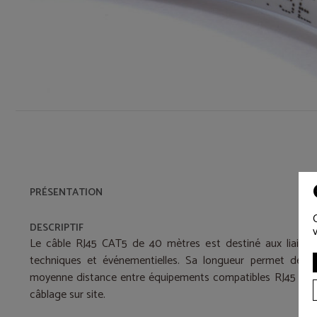
PRÉSENTATION
DESCRIPTIF
Le câble RJ45 CAT5 de 40 mètres est destiné aux liaisons 
techniques et événementielles. Sa longueur permet de ré
moyenne distance entre équipements compatibles RJ45 tout e
câblage sur site.