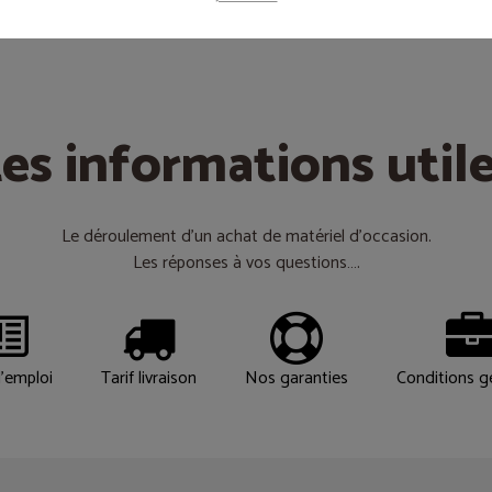
es informations util
Le déroulement d’un achat de matériel d’occasion.
Les réponses à vos questions….
'emploi
Tarif livraison
Nos garanties
Conditions g