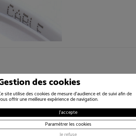
Gestion des cookies
SPÉCIFICATIONS
Type :
Câble RJ45
Ce site utilise des cookies de mesure d'audience et de suivi afin de
Catégorie :
CAT5
vous offrir une meilleure expérience de navigation.
Longueur :
40 m
réseau pour les installations
Utilisation :
Liaison réseau
aliser des raccordements sur
J'accepte
n facilitant l’organisation du
Paramétrer les cookies
Je refuse