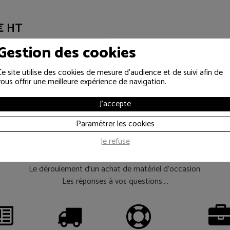
€ HT
Gestion des cookies
Ce site utilise des cookies de mesure d'audience et de suivi afin de
vous offrir une meilleure expérience de navigation.
J'accepte
es informations util
Paramétrer les cookies
Je refuse
Le déroulement d’un achat de matériel d’occasion.
Les réponses à vos questions….