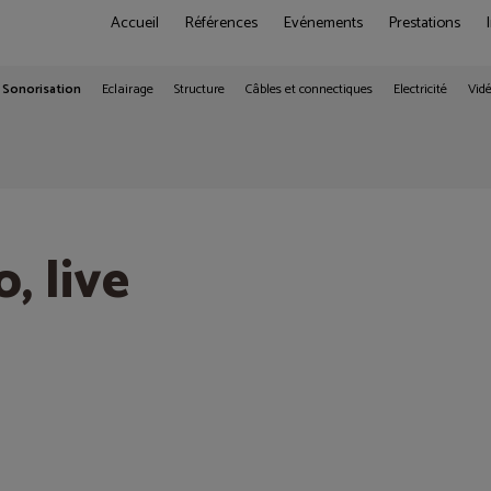
Accueil
Références
Evénements
Prestations
Sonorisation
Eclairage
Structure
Câbles et connectiques
Electricité
Vid
, live