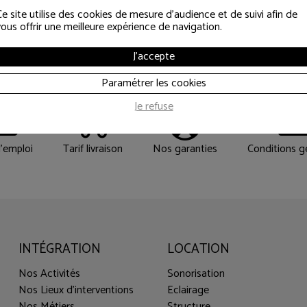
es informations util
Ce site utilise des cookies de mesure d'audience et de suivi afin de
vous offrir une meilleure expérience de navigation.
J'accepte
Le déroulement d’un achat de matériel d’occasion.
Les réponses à vos questions….
Paramétrer les cookies
Je refuse
'emploi
Tarif livraison
Nos garanties
Conditions g
INTÉGRATION
LOCATION
Nos Activités
Sonorisation
Nos Lieux d'interventions
Eclairage
Nos Métiers
Structure