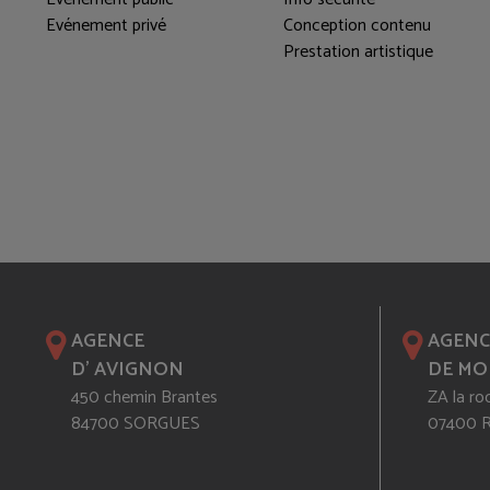
Evénement privé
Conception contenu
Prestation artistique
AGENCE
AGENC
D' AVIGNON
DE MO
450 chemin Brantes
ZA la ro
84700 SORGUES
07400