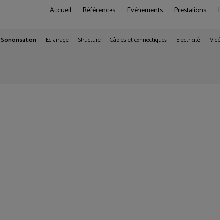
Accueil
Références
Evénements
Prestations
Sonorisation
Eclairage
Structure
Câbles et connectiques
Electricité
Vid