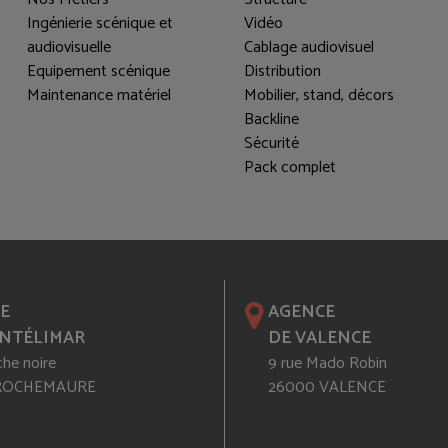
Ingénierie scénique et
Vidéo
audiovisuelle
Cablage audiovisuel
Equipement scénique
Distribution
Maintenance matériel
Mobilier, stand, décors
Backline
Sécurité
Pack complet
E
AGENCE
NTÉLIMAR
DE VALENCE
che noire
9 rue Mado Robin
 ROCHEMAURE
26000 VALENCE