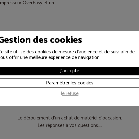
ompresseur OverEasy et un
Gestion des cookies
Ce site utilise des cookies de mesure d'audience et de suivi afin de
vous offrir une meilleure expérience de navigation.
J'accepte
Paramétrer les cookies
es informations util
Je refuse
Le déroulement d’un achat de matériel d’occasion.
Les réponses à vos questions….