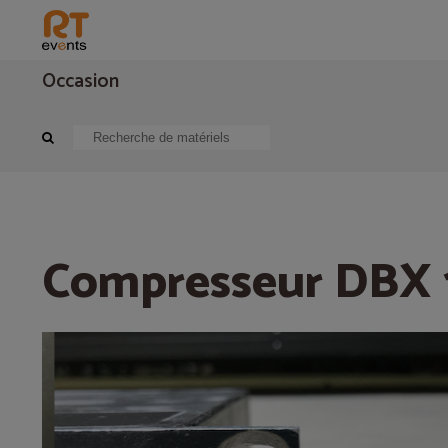
Occasion
Sonorisation
Périphérique audio
Compresseur DBX 166XL
Compresseur DBX