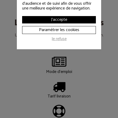
d'audience et de suivi afin de vous offrir
une meilleure expérience de navigation.
Les informations utiles
J'accepte
Paramétrer les cookies
Le déroulement d’un achat de matériel d’occasion.
Je refuse
Les réponses à vos questions….
Mode d'emploi
Tarif livraison