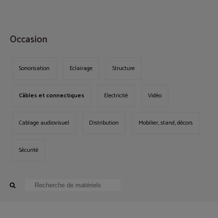
MENU
Occasion
Sonorisation
Eclairage
Structure
Câbles et connectiques
Electricité
Vidéo
Cablage audiovisuel
Distribution
Mobilier, stand, décors
Sécurité