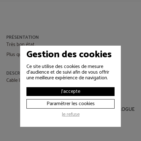
PRÉSENTATION
Très bon état.
Gestion des cookies
Plus qu'une seule pièce disponible.
Ce site utilise des cookies de mesure
d'audience et de suivi afin de vous offrir
DESCRIPTIF
une meilleure expérience de navigation.
Cable liaison MARTIN 8 pts EXT LIN RGBW 5m
J'accepte
Paramétrer les cookies
RETOUR AU CATALOGUE
Je refuse