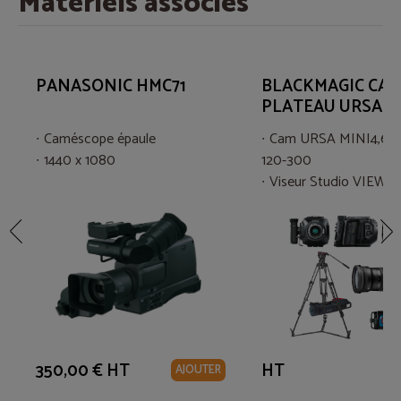
Matériels associés
PANASONIC HMC71
BLACKMAGIC CA
PLATEAU URSA 4
Caméscope épaule
Cam URSA MINI4,6K
1440 x 1080
120-300
Viseur Studio VIEW
Trépied SACHTLER 
350,00 € HT
HT
AJOUTER