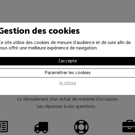
Gestion des cookies
Ce site utilise des cookies de mesure d'audience et de suivi afin de
vous offrir une meilleure expérience de navigation.
J'accepte
es informations util
Paramétrer les cookies
Je refuse
Le déroulement d’un achat de matériel d’occasion.
Les réponses à vos questions….