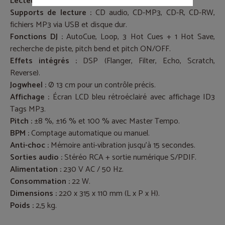
Lecteur CD / USB multimédia Audiophony CDX-4.
Supports de lecture :
CD audio, CD-MP3, CD-R, CD-RW,
fichiers MP3 via USB et disque dur.
Fonctions DJ :
AutoCue, Loop, 3 Hot Cues + 1 Hot Save,
recherche de piste, pitch bend et pitch ON/OFF.
Effets intégrés :
DSP (Flanger, Filter, Echo, Scratch,
Reverse).
Jogwheel :
Ø 13 cm pour un contrôle précis.
Affichage :
Écran LCD bleu rétroéclairé avec affichage ID3
Tags MP3.
Pitch :
±8 %, ±16 % et 100 % avec Master Tempo.
BPM :
Comptage automatique ou manuel.
Anti-choc :
Mémoire anti-vibration jusqu’à 15 secondes.
Sorties audio :
Stéréo RCA + sortie numérique S/PDIF.
Alimentation :
230 V AC / 50 Hz.
Consommation :
22 W.
Dimensions :
220 x 315 x 110 mm (L x P x H).
Poids :
2,5 kg.