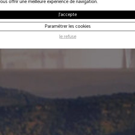
vous offrir une meilleure expérience de navigation.
EVÉNEMENTS D'ENTREPRISE
J'accepte
rcoule, 60 ans 
Paramétrer les cookies
Je refuse