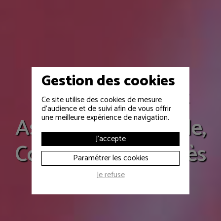
Gestion des cookies
EVÉNEMENT D'ENTREPRISE
Ce site utilise des cookies de mesure
d'audience et de suivi afin de vous offrir
une meilleure expérience de navigation.
Assemblée générale,
J'accepte
Convention, congrès
Paramétrer les cookies
Je refuse