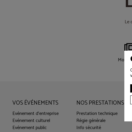
L
Le 
Mode d
VOS ÉVÉNEMENTS
NOS PRESTATIONS
Evénement d'entreprise
Prestation technique
Evénement culturel
Régie générale
Evénement public
Info sécurité