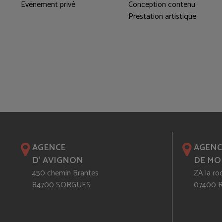
Evénement privé
Conception contenu
Prestation artistique
AGENCE
AGENC
D' AVIGNON
DE MO
450 chemin Brantes
ZA la ro
84700 SORGUES
07400