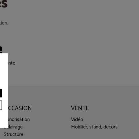
es
ion.
e vente
OCCASION
VENTE
Sonorisation
Vidéo
Eclairage
Mobilier, stand, décors
Structure