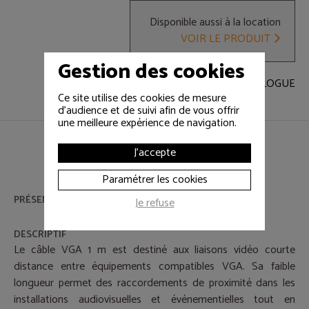
Disponible aussi à la location
VOIR LE PRODUIT
Gestion des cookies
RETOUR AU CATALOGUE
Ce site utilise des cookies de mesure
d'audience et de suivi afin de vous offrir
une meilleure expérience de navigation.
J'accepte
Paramétrer les cookies
PRÉSENTATION
Je refuse
DESCRIPTIF
Le câble VGA 1 m est destiné aux liaisons vidéo courte
distance entre équipements compatibles VGA. Sa faible
longueur permet des raccordements de proximité dans les
installations audiovisuelles et événementielles tout en