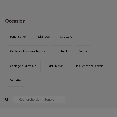
MENU
Occasion
Sonorisation
Eclairage
Structure
Câbles et connectiques
Electricité
Vidéo
Cablage audiovisuel
Distribution
Mobilier, stand, décors
Sécurité